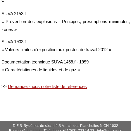
»
SUVA 2153.f
« Prévention des explosions - Principes, prescriptions minimales,
zones »
SUVA 1903.f
« Valeurs limites d’exposition aux postes de travail 2012 »
Documentation technique SUVA 1469.f - 1999
« Caractéristiques de liquides et de gaz »
>>
Demandez-nous notre liste de références
D.E.S. Systèmes de sécurité S.A. - ch. des Planchettes 6, CH-1032
Romanel/Lausanne - Téléphone: +41(0)21 732 14 32 - info@des.swiss