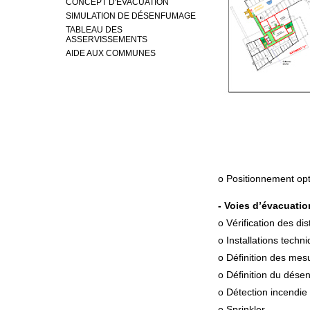
CONCEPT D'ÉVACUATION
SIMULATION DE DÉSENFUMAGE
TABLEAU DES
ASSERVISSEMENTS
AIDE AUX COMMUNES
o Positionnement op
- Voies d’évacuatio
o Vérification des di
o Installations techn
o Définition des mes
o Définition du dés
o Détection incendie
o Sprinkler