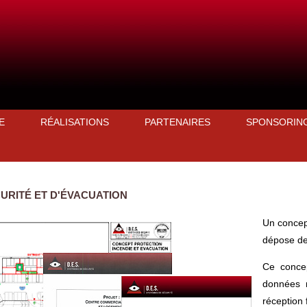
E
RÉALISATIONS
PARTENAIRES
SPONSORIN
URITÉ ET D'ÉVACUATION
Un concep
dépose de 
Ce concep
données n
réception f