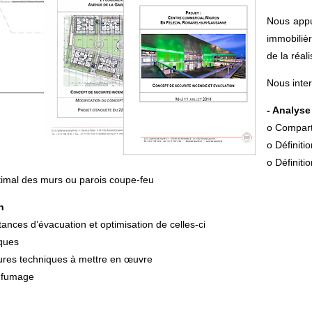
Nous appu
immobilièr
de la réal
Nous inte
- Analyse
o Compart
o Définiti
o Définit
timal des murs ou parois coupe-feu
n
stances d’évacuation et optimisation de celles-ci
iques
ures techniques à mettre en œuvre
enfumage